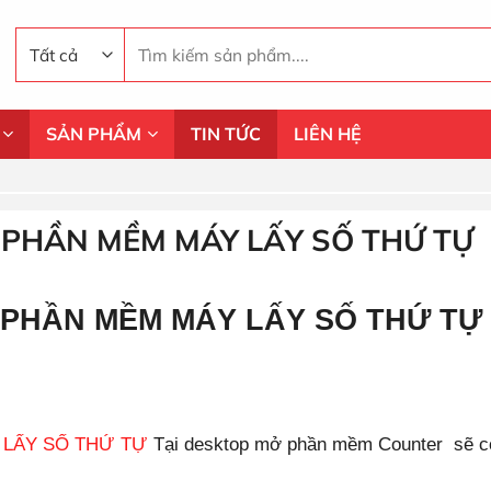
Tìm
kiếm:
SẢN PHẨM
TIN TỨC
LIÊN HỆ
PHẦN MỀM MÁY LẤY SỐ THỨ TỰ
PHẦN MỀM MÁY LẤY SỐ THỨ TỰ
LẤY SỐ THỨ TỰ
Tại desktop mở phần mềm Counter sẽ c