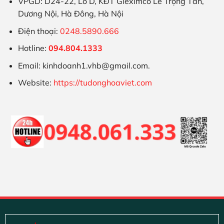
VPGD: D24-22, Lô D, KĐT Gleximco Lê Trọng Tấn,
Dương Nội, Hà Đông, Hà Nội
Điện thoại:
0248.5890.666
Hotline:
094.804.1333
Email: kinhdoanh1.vhb@gmail.com.
Website:
https://tudonghoaviet.com