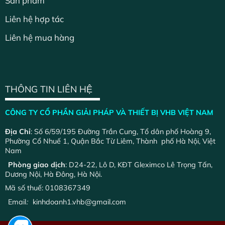
Sản phẩm
Liên hệ hợp tác
Liên hệ mua hàng
THÔNG TIN LIÊN HỆ
CÔNG TY CỔ PHẦN GIẢI PHÁP VÀ THIẾT BỊ VHB VIỆT NAM
Địa Chỉ
: Số 6/59/195 Đường Trần Cung, Tổ dân phố Hoàng 9,
Phường Cổ Nhuế 1, Quận Bắc Từ Liêm, Thành phố Hà Nội, Việt
Nam
Phòng giao dịch
: D24-22, Lô D, KĐT Gleximco Lê Trọng Tấn,
Dương Nội, Hà Đông, Hà Nội.
Mã số thuế: 0108367349
Email
:
kinhdoanh1.vhb@gmail.com