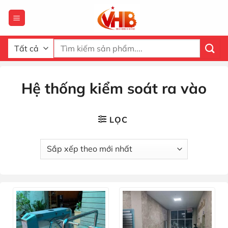
Bỏ
qua
nội
dung
Tìm
kiếm:
Hệ thống kiểm soát ra vào
LỌC