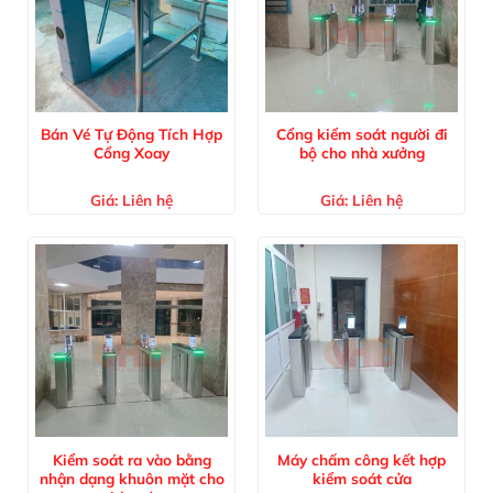
Bán Vé Tự Động Tích Hợp
Cổng kiểm soát người đi
Cổng Xoay
bộ cho nhà xưởng
Giá:
Liên hệ
Giá:
Liên hệ
Kiểm soát ra vào bằng
Máy chấm công kết hợp
nhận dạng khuôn mặt cho
kiểm soát cửa