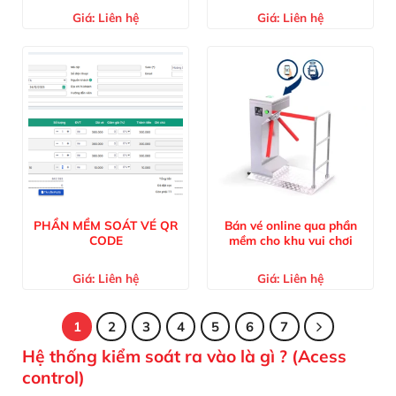
Giá:
Liên hệ
Giá:
Liên hệ
PHẦN MỀM SOÁT VÉ QR
Bán vé online qua phần
CODE
mềm cho khu vui chơi
Giá:
Liên hệ
Giá:
Liên hệ
1
2
3
4
5
6
7
Hệ thống kiểm soát ra vào là gì ? (Acess
control)