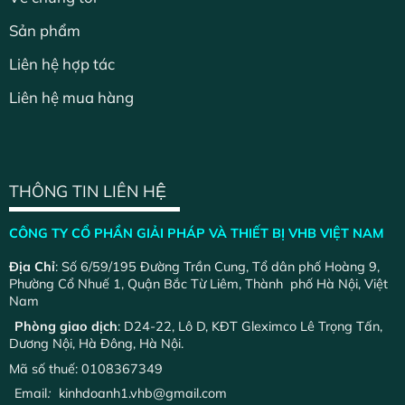
Sản phẩm
Liên hệ hợp tác
Liên hệ mua hàng
THÔNG TIN LIÊN HỆ
CÔNG TY CỔ PHẦN GIẢI PHÁP VÀ THIẾT BỊ VHB VIỆT NAM
Địa Chỉ
: Số 6/59/195 Đường Trần Cung, Tổ dân phố Hoàng 9,
Phường Cổ Nhuế 1, Quận Bắc Từ Liêm, Thành phố Hà Nội, Việt
Nam
Phòng giao dịch
: D24-22, Lô D, KĐT Gleximco Lê Trọng Tấn,
Dương Nội, Hà Đông, Hà Nội.
Mã số thuế: 0108367349
Email
:
kinhdoanh1.vhb@gmail.com