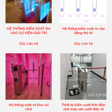
HỆ THỐNG KIỂM SOÁT RA
Hệ thống kiểm soát ra vào
VÀO SỰ KIỆN GIẢI TRÍ
bằng thẻ từ
Giá:
Liên hệ
Giá:
Liên hệ
Hệ thống soát vé khu vui
Thiết bị kiểm soát tĩnh điện
chơi
nhà máy sản xuất điện tử