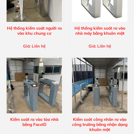
Hệ thống kiểm soát người ra
Hệ thống kiểm soát ra vào
vào khu chung cư
nhà máy bằng khuôn mặt
Giá:
Liên hệ
Giá:
Liên hệ
Kiểm soát ra vào tòa nhà
Kiểm soát công nhân ra vào
bằng FaceID
công trường bằng nhận dạng
khuôn mặt