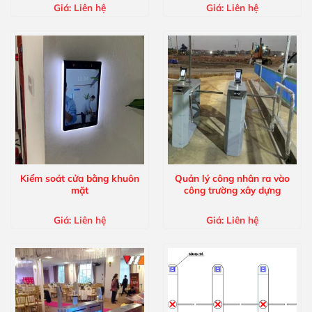
Giá:
Liên hệ
Giá:
Liên hệ
Kiểm soát cửa bằng khuôn
Quản lý công nhân ra vào
mặt
công trường xây dựng
Giá:
Liên hệ
Giá:
Liên hệ