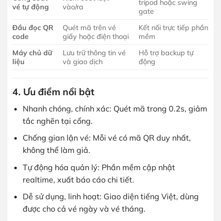
tripod hoặc swing
vé tự động
vào/ra
gate
Đầu đọc QR
Quét mã trên vé
Kết nối trực tiếp phần
code
giấy hoặc điện thoại
mềm
Máy chủ dữ
Lưu trữ thông tin vé
Hỗ trợ backup tự
liệu
và giao dịch
động
4. Ưu điểm nổi bật
Nhanh chóng, chính xác: Quét mã trong 0.2s, giảm
tắc nghẽn tại cổng.
Chống gian lận vé: Mỗi vé có mã QR duy nhất,
không thể làm giả.
Tự động hóa quản lý: Phần mềm cập nhật
realtime, xuất báo cáo chi tiết.
Dễ sử dụng, linh hoạt: Giao diện tiếng Việt, dùng
được cho cả vé ngày và vé tháng.