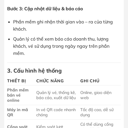
Bước 3: Cập nhật dữ liệu & báo cáo
Phần mềm ghi nhận thời gian vào – ra của từng
khách.
Quản lý có thể xem báo cáo doanh thu, lượng
khách, vé sử dụng trong ngày ngay trên phần
mềm.
3. Cấu hình hệ thống
THIẾT BỊ
CHỨC NĂNG
GHI CHÚ
Phần mềm
Quản lý vé, thống kê,
Online, giao diện
bán vé
báo cáo, xuất dữ liệu
web
online
Máy in mã
In vé QR code nhanh
Tốc độ cao, dễ sử
QR
chóng
dụng
Có thể dùng cổng
Cổng soát
Kiểm soát lượt