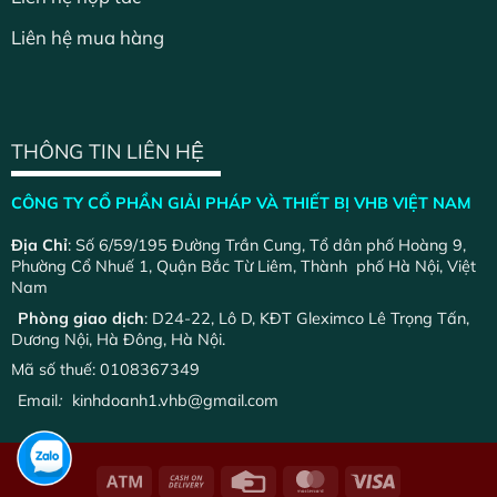
Liên hệ mua hàng
THÔNG TIN LIÊN HỆ
CÔNG TY CỔ PHẦN GIẢI PHÁP VÀ THIẾT BỊ VHB VIỆT NAM
Địa Chỉ
: Số 6/59/195 Đường Trần Cung, Tổ dân phố Hoàng 9,
Phường Cổ Nhuế 1, Quận Bắc Từ Liêm, Thành phố Hà Nội, Việt
Nam
Phòng giao dịch
: D24-22, Lô D, KĐT Gleximco Lê Trọng Tấn,
Dương Nội, Hà Đông, Hà Nội.
Mã số thuế: 0108367349
Email
:
kinhdoanh1.vhb@gmail.com