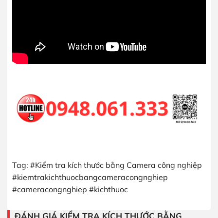
Tag: #Kiểm tra kích thước bằng Camera công nghiệp
#kiemtrakichthuocbangcameracongnghiep
#cameracongnghiep #kichthuoc
ĐÁNH GIÁ KIỂM TRA KÍCH THƯỚC BẰNG