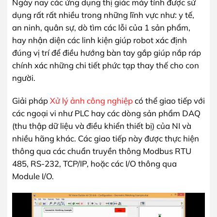
Ngày nay các ứng dụng thị giác máy tính được sử
dụng rất rất nhiều trong những lĩnh vực như: y tế,
an ninh, quân sự, dò tìm các lỗi của 1 sản phẩm,
hay nhận diện các linh kiện giúp robot xác định
đúng vị trí để điều hướng bàn tay gắp giúp nắp ráp
chính xác những chi tiết phức tạp thay thế cho con
người.
Giải pháp
Xử lý ảnh công nghiệp
có thể giao tiếp với
các ngoại vi như PLC hay các dòng sản phẩm DAQ
(thu thập dữ liệu và điều khiển thiết bị) của NI và
nhiều hãng khác. Các giao tiếp này được thực hiện
thông qua các chuẩn truyền thông Modbus RTU
485, RS-232, TCP/IP, hoặc các I/O thông qua
Module I/O.