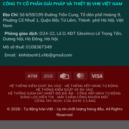
CÔNG TY CỔ PHẦN GIẢI PHÁP VÀ THIẾT BỊ VHB VIỆT NAM
Địa Chỉ
: Số 6/59/195 Đường Trần Cung, Tổ dân phố Hoàng 9,
Phường Cổ Nhuế 1, Quận Bắc Từ Liêm, Thành phố Hà Nội, Việt
Nam
Phòng giao dịch
: D24-22, Lô D, KĐT Gleximco Lê Trọng Tấn,
Dương Nội, Hà Đông, Hà Nội.
Mã số thuế: 0108367349
Email
:
kinhdoanh1.vhb@gmail.com
HỆ THỐNG KIỂM SOÁT RA VÀO
HỆ THỐNG XẾP HÀNG TỰ ĐỘNG
HỆ THỐNG KIỂM SOÁT XE RA VÀO
HỆ THỐNG GIÁM SÁT NHIỆT ĐỘ ĐỘ ẨM
CỔNG XẾP INOX TỰ ĐỘNG
BẢNG LED HIỂN THỊ
MÁY CHẤM CÔNG KHUÔN MẶT
CỔNG TAY XOAY, CỬA XOAY 3 CÀNG
© 2026 - Tự động hóa Việt - Uy tín chất lượng hàng đầu. All Rights
Reserved