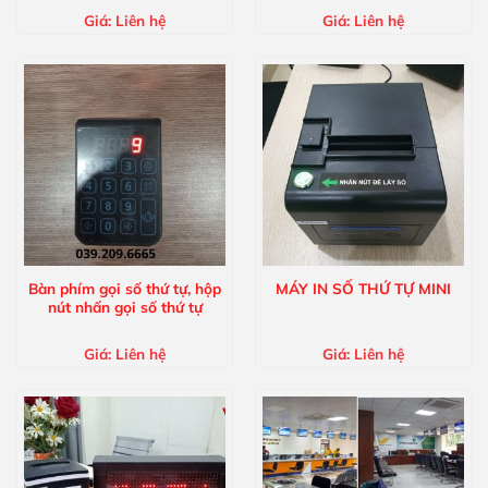
Giá:
Liên hệ
Giá:
Liên hệ
Bàn phím gọi số thứ tự, hộp
MÁY IN SỐ THỨ TỰ MINI
nút nhấn gọi số thứ tự
Giá:
Liên hệ
Giá:
Liên hệ