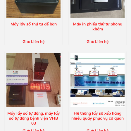
Máy lấy số thứ tự để bàn
Máy in phiếu thứ tự phòng
khám
Giá:
Liên hệ
Giá:
Liên hệ
Máy lấy số tự động, máy lấy
Hệ thống lấy số xếp hàng
số tự động bệnh viện VHB
nhiều quầy phục vụ cơ quan
03
Giá:
Liên hệ
Giá:
Liên hệ