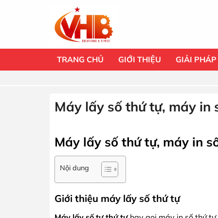
Bỏ
qua
nội
dung
TRANG CHỦ
GIỚI THIỆU
GIẢI PHÁP
Máy lấy số thứ tự, máy in 
Máy lấy số thứ tự, máy in số
Nội dung
Giới thiệu máy lấy số thứ tự
Máy lấy số tự thứ tự
hay gọi máy in số thứ tự