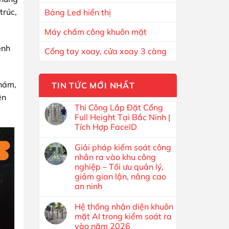
trúc,
Bảng Led hiển thị
Máy chấm công khuôn mặt
ệnh
Cổng tay xoay, cửa xoay 3 càng
khám,
TIN TỨC MỚI NHẤT
ên
Thi Công Lắp Đặt Cổng
Full Height Tại Bắc Ninh |
Tích Hợp FaceID
Giải pháp kiểm soát công
nhân ra vào khu công
nghiệp – Tối ưu quản lý,
giảm gian lận, nâng cao
an ninh
Hệ thống nhận diện khuôn
mặt AI trong kiểm soát ra
vào năm 2026