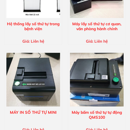
Hệ thống lấy số thứ tự trong
Máy lấy số thứ tự cơ quan,
bệnh viện
văn phòng hành chính
Giá:
Liên hệ
Giá:
Liên hệ
MÁY IN SỐ THỨ TỰ MINI
Máy bấm số thứ tự tự động
QMS100
Giá:
Liên hệ
Giá:
Liên hệ