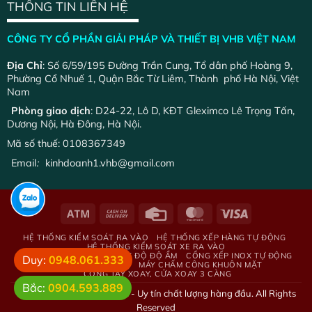
THÔNG TIN LIÊN HỆ
CÔNG TY CỔ PHẦN GIẢI PHÁP VÀ THIẾT BỊ VHB VIỆT NAM
Địa Chỉ
: Số 6/59/195 Đường Trần Cung, Tổ dân phố Hoàng 9,
Phường Cổ Nhuế 1, Quận Bắc Từ Liêm, Thành phố Hà Nội, Việt
Nam
Phòng giao dịch
: D24-22, Lô D, KĐT Gleximco Lê Trọng Tấn,
Dương Nội, Hà Đông, Hà Nội.
Mã số thuế: 0108367349
Email
:
kinhdoanh1.vhb@gmail.com
HỆ THỐNG KIỂM SOÁT RA VÀO
HỆ THỐNG XẾP HÀNG TỰ ĐỘNG
HỆ THỐNG KIỂM SOÁT XE RA VÀO
HỆ THỐNG GIÁM SÁT NHIỆT ĐỘ ĐỘ ẨM
CỔNG XẾP INOX TỰ ĐỘNG
Duy:
0948.061.333
BẢNG LED HIỂN THỊ
MÁY CHẤM CÔNG KHUÔN MẶT
CỔNG TAY XOAY, CỬA XOAY 3 CÀNG
Bắc:
0904.593.889
© 2026 - Tự động hóa Việt - Uy tín chất lượng hàng đầu. All Rights
Reserved