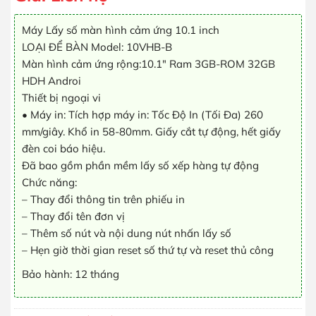
Máy Lấy số màn hình cảm ứng 10.1 inch
LOẠI ĐỂ BÀN Model: 10VHB-B
Màn hình cảm ứng rộng:10.1″ Ram 3GB-ROM 32GB
HDH Androi
Thiết bị ngoại vi
• Máy in: Tích hợp máy in: Tốc Độ In (Tối Đa) 260
mm/giây. Khổ in 58-80mm. Giấy cắt tự động, hết giấy
đèn coi báo hiệu.
Đã bao gồm phần mềm lấy số xếp hàng tự động
Chức năng:
– Thay đổi thông tin trên phiếu in
– Thay đổi tên đơn vị
– Thêm số nút và nội dung nút nhấn lấy số
– Hẹn giờ thời gian reset số thứ tự và reset thủ công
Bảo hành: 12 tháng