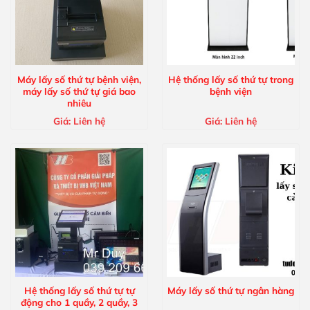
Máy lấy số thứ tự bệnh viện,
Hệ thống lấy số thứ tự trong
máy lấy số thứ tự giá bao
bệnh viện
nhiêu
Giá:
Liên hệ
Giá:
Liên hệ
Hệ thống lấy số thứ tự tự
Máy lấy số thứ tự ngân hàng
động cho 1 quầy, 2 quầy, 3