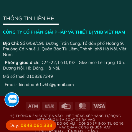
THÔNG TIN LIÊN HỆ
CÔNG TY CỔ PHẦN GIẢI PHÁP VÀ THIẾT BỊ VHB VIỆT NAM
Địa Chỉ
: Số 6/59/195 Đường Trần Cung, Tổ dân phố Hoàng 9,
Phường Cổ Nhuế 1, Quận Bắc Từ Liêm, Thành phố Hà Nội, Việt
Nam
Phòng giao dịch
: D24-22, Lô D, KĐT Gleximco Lê Trọng Tấn,
Dương Nội, Hà Đông, Hà Nội.
Mã số thuế: 0108367349
Email
:
kinhdoanh1.vhb@gmail.com
HỆ THỐNG KIỂM SOÁT RA VÀO
HỆ THỐNG XẾP HÀNG TỰ ĐỘNG
HỆ THỐNG KIỂM SOÁT XE RA VÀO
HỆ THỐNG GIÁM SÁT NHIỆT ĐỘ ĐỘ ẨM
CỔNG XẾP INOX TỰ ĐỘNG
Duy:
0948.061.333
BẢNG LED HIỂN THỊ
MÁY CHẤM CÔNG KHUÔN MẶT
CỔNG TAY XOAY, CỬA XOAY 3 CÀNG