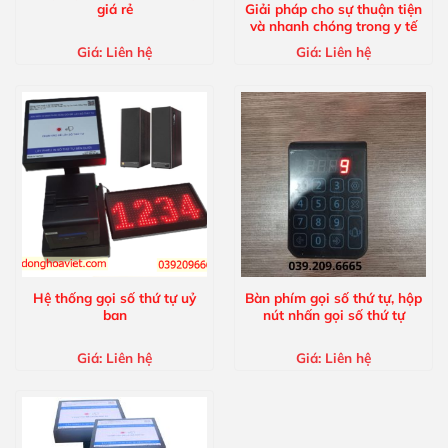
giá rẻ
Giải pháp cho sự thuận tiện
và nhanh chóng trong y tế
Giá:
Liên hệ
Giá:
Liên hệ
Hệ thống gọi số thứ tự uỷ
Bàn phím gọi số thứ tự, hộp
ban
nút nhấn gọi số thứ tự
Giá:
Liên hệ
Giá:
Liên hệ