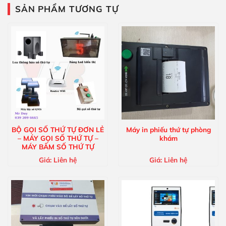
SẢN PHẨM TƯƠNG TỰ
BỘ GỌI SỐ THỨ TỰ ĐƠN LẺ
Máy in phiếu thứ tự phòng
– MÁY GỌI SỐ THỨ TỰ –
khám
MÁY BẤM SỐ THỨ TỰ
Giá:
Liên hệ
Giá:
Liên hệ