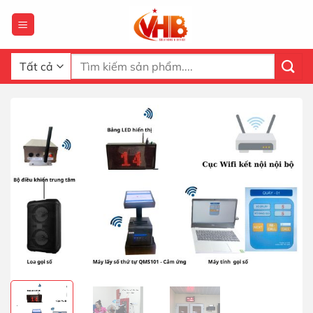
Bỏ
qua
nội
dung
Tìm
kiếm: