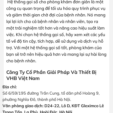
Hệ thống gọi số cho phòng khám đơn giản là một
công cụ quan trọng để tối ưu hóa quy trình phục vụ
và giảm thời gian chờ đợi của bệnh nhân. Nó mang
lại lợi ích cho cả bệnh nhân và nhân viên, tạo ra
một trải nghiệm tốt hơn và nâng cao hiệu suất làm
việc. Khi chọn hệ thống gọi số, hãy xem xét các yếu
tố về độ tin cậy, tích hợp, dễ sử dụng và dịch vụ hỗ
trợ. Với một hệ thống gọi số tốt, phòng khám của
bạn sẽ trở nên hiệu quả hơn và mang lại sự hài lòng
cho bệnh nhân.
Công Ty Cổ Phần Giải Pháp Và Thiết Bị
VHB Việt Nam
Địa chỉ:
Số 6/59/195 đường Trần Cung, tổ dân phố Hoàng 9,
phường Nghĩa Đô, thành phố Hà Nội.
Văn phòng giao dịch: D24-22, Lô D, KĐT Gleximco Lê
Trọng Tấn, La Phù, Hoài Đức, Hà Nội