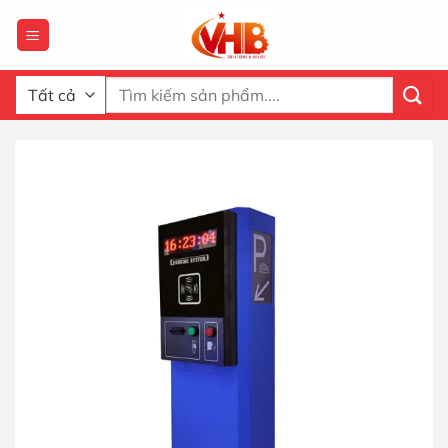
Bỏ
qua
nội
dung
Tìm
kiếm: