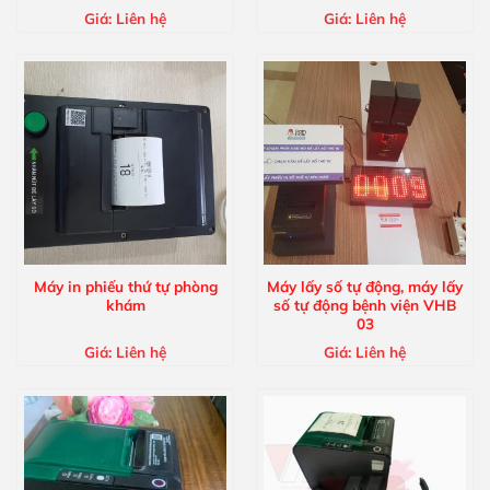
Giá:
Liên hệ
Giá:
Liên hệ
Máy in phiếu thứ tự phòng
Máy lấy số tự động, máy lấy
khám
số tự động bệnh viện VHB
03
Giá:
Liên hệ
Giá:
Liên hệ