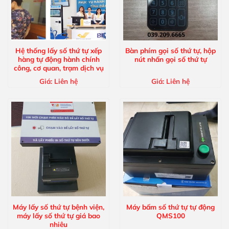
Hệ thống lấy số thứ tự xếp
Bàn phím gọi số thứ tự, hộp
hàng tự động hành chính
nút nhấn gọi số thứ tự
công, cơ quan, trạm dịch vụ
Giá:
Liên hệ
Giá:
Liên hệ
Máy lấy số thứ tự bệnh viện,
Máy bấm số thứ tự tự động
máy lấy số thứ tự giá bao
QMS100
nhiêu