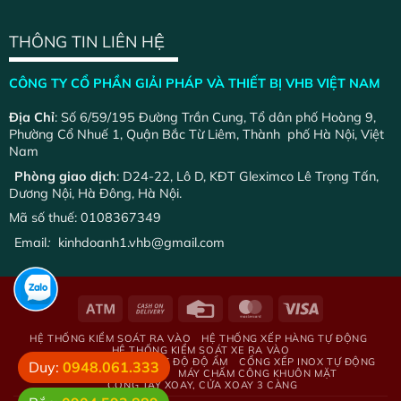
THÔNG TIN LIÊN HỆ
CÔNG TY CỔ PHẦN GIẢI PHÁP VÀ THIẾT BỊ VHB VIỆT NAM
Địa Chỉ
: Số 6/59/195 Đường Trần Cung, Tổ dân phố Hoàng 9,
Phường Cổ Nhuế 1, Quận Bắc Từ Liêm, Thành phố Hà Nội, Việt
Nam
Phòng giao dịch
: D24-22, Lô D, KĐT Gleximco Lê Trọng Tấn,
Dương Nội, Hà Đông, Hà Nội.
Mã số thuế: 0108367349
Email
:
kinhdoanh1.vhb@gmail.com
HỆ THỐNG KIỂM SOÁT RA VÀO
HỆ THỐNG XẾP HÀNG TỰ ĐỘNG
HỆ THỐNG KIỂM SOÁT XE RA VÀO
HỆ THỐNG GIÁM SÁT NHIỆT ĐỘ ĐỘ ẨM
CỔNG XẾP INOX TỰ ĐỘNG
Duy:
0948.061.333
BẢNG LED HIỂN THỊ
MÁY CHẤM CÔNG KHUÔN MẶT
CỔNG TAY XOAY, CỬA XOAY 3 CÀNG