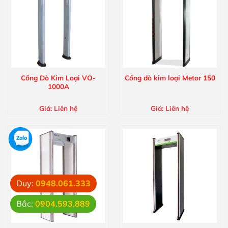
Cổng Dò Kim Loại VO-
Cổng dò kim loại Metor 150
1000A
Giá:
Liên hệ
Giá:
Liên hệ
Duy:
0948.061.333
Bắc:
0904.593.889