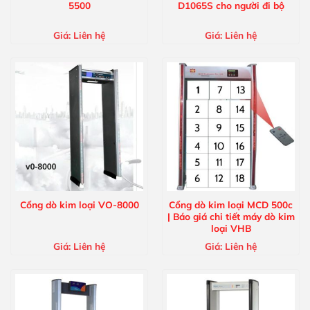
5500
D1065S cho người đi bộ
Giá:
Liên hệ
Giá:
Liên hệ
Cổng dò kim loại VO-8000
Cổng dò kim loại MCD 500c
| Báo giá chi tiết máy dò kim
loại VHB
Giá:
Liên hệ
Giá:
Liên hệ