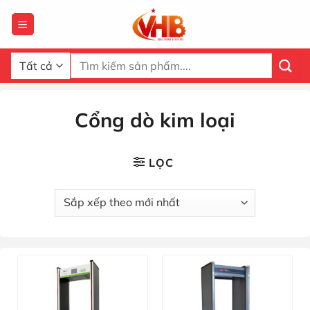
Bỏ
qua
nội
dung
Tìm
kiếm:
Cổng dò kim loại
LỌC