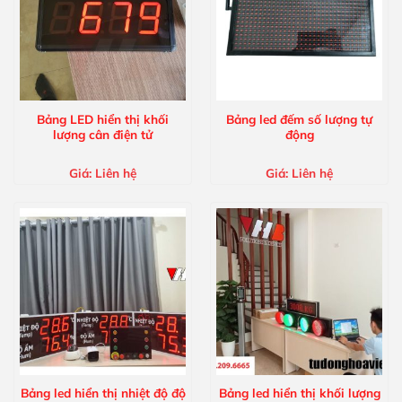
Bảng LED hiển thị khối
Bảng led đếm số lượng tự
lượng cân điện tử
động
Giá:
Liên hệ
Giá:
Liên hệ
Bảng led hiển thị nhiệt độ độ
Bảng led hiển thị khối lượng