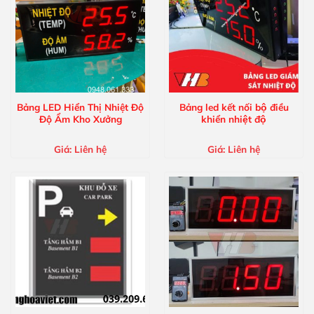
Bảng LED Hiển Thị Nhiệt Độ
Bảng led kết nối bộ điều
Độ Ẩm Kho Xưởng
khiển nhiệt độ
Giá:
Liên hệ
Giá:
Liên hệ