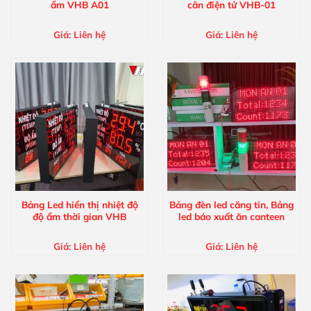
ẩm VHB A01
cân điện tử VHB-01
Giá:
Liên hệ
Giá:
Liên hệ
Bảng Led hiển thị nhiệt độ
Bảng đèn led căng tin, Bảng
độ ẩm thời gian VHB
led báo xuất ăn canteen
Giá:
Liên hệ
Giá:
Liên hệ