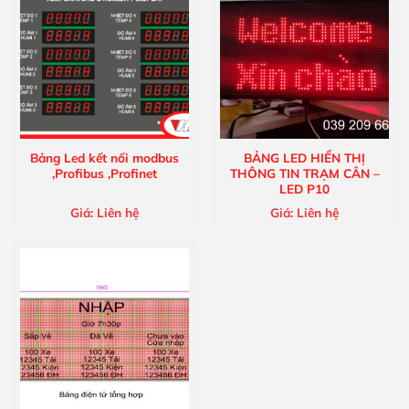
Bảng Led kết nối modbus
BẢNG LED HIỂN THỊ
,Profibus ,Profinet
THÔNG TIN TRẠM CÂN –
LED P10
Giá:
Liên hệ
Giá:
Liên hệ