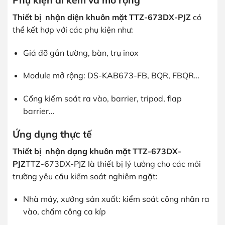
Phụ kiện đi kèm và mở rộng
Thiết bị nhận diện khuôn mặt TTZ-673DX-PJZ
có
thể kết hợp với các phụ kiện như:
Giá đỡ gắn tường, bàn, trụ inox
Module mở rộng: DS-KAB673-FB, BQR, FBQR…
Cổng kiểm soát ra vào, barrier, tripod, flap
barrier…
Ứng dụng thực tế
Thiết bị nhận dạng khuôn mặt TTZ-673DX-
PJZ
TTZ-673DX-PJZ là thiết bị lý tưởng cho các môi
trường yêu cầu kiểm soát nghiêm ngặt:
Nhà máy, xưởng sản xuất: kiểm soát công nhân ra
vào, chấm công ca kíp