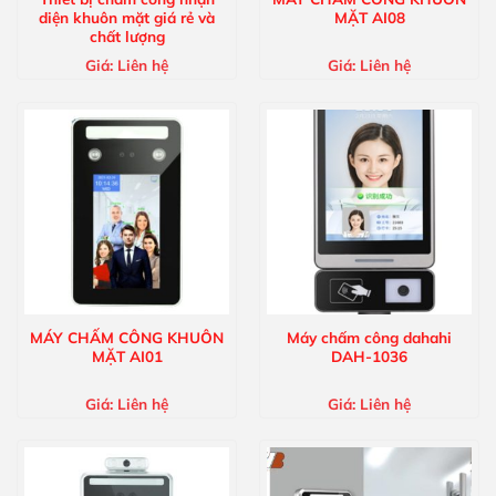
diện khuôn mặt giá rẻ và
MẶT AI08
chất lượng
Giá:
Liên hệ
Giá:
Liên hệ
MÁY CHẤM CÔNG KHUÔN
Máy chấm công dahahi
MẶT AI01
DAH-1036
Giá:
Liên hệ
Giá:
Liên hệ