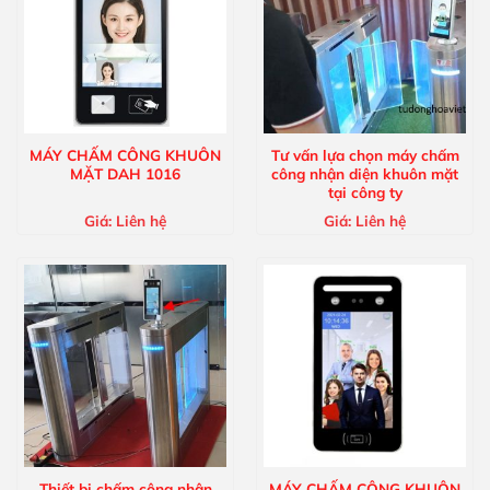
MÁY CHẤM CÔNG KHUÔN
Tư vấn lựa chọn máy chấm
MẶT DAH 1016
công nhận diện khuôn mặt
tại công ty
Giá:
Liên hệ
Giá:
Liên hệ
Thiết bị chấm công nhận
MÁY CHẤM CÔNG KHUÔN