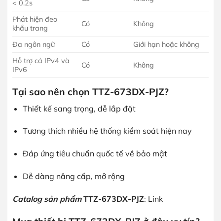
< 0.2s
Phát hiện đeo
Có
Không
khẩu trang
Đa ngôn ngữ
Có
Giới hạn hoặc không
Hỗ trợ cả IPv4 và
Có
Không
IPv6
Tại sao nên chọn TTZ-673DX-PJZ?
Thiết kế sang trọng, dễ lắp đặt
Tương thích nhiều hệ thống kiểm soát hiện nay
Đáp ứng tiêu chuẩn quốc tế về bảo mật
Dễ dàng nâng cấp, mở rộng
Catalog sản phẩm
TTZ-673DX-PJZ
: Link