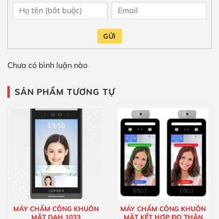
GỬI
Chưa có bình luận nào
SẢN PHẨM TƯƠNG TỰ
MÁY CHẤM CÔNG KHUÔN
MÁY CHẤM CÔNG KHUÔN
MẶT DAH 1033
MẶT KẾT HỢP ĐO THÂN