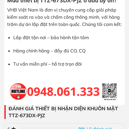
Mua thiết bị TTZ-673DX-PJZ ở đâu uy tín?
VHB Việt Nam là đơn vị chuyên cung cấp giải pháp
kiểm soát ra vào và chấm công thông minh, với hàng
trăm dự án lắp đặt trên toàn quốc. Chúng tôi cam kết:
Lắp đặt tận nơi – bảo hành tận tâm
Hàng chính hãng – đầy đủ CO, CQ
Tư vấn miễn phí – hỗ trợ trọn đời
ĐÁNH GIÁ THIẾT BỊ NHẬN DIỆN KHUÔN MẶT
TTZ-673DX-PJZ