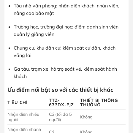
Tòa nhà văn phòng: nhận diện khách, nhân viên,
nâng cao bảo mật
Trường học, trường đại học: điểm danh sinh viên,
quản lý giảng viên
Chung cư, khu dân cư: kiểm soát cư dân, khách
vãng lai
Ga tàu, trạm xe: hỗ trợ soát vé, kiểm soát hành
khách
Ưu điểm nổi bật so với các thiết bị khác
TTZ-
THIẾT BỊ THÔNG
TIÊU CHÍ
673DX-PJZ
THƯỜNG
Nhận diện nhiều
Có (tối đa 5
Không
người
người)
Nhận diện nhanh
Có
Không