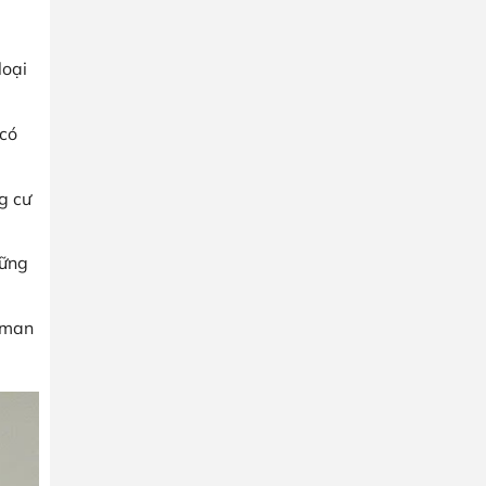
loại
 có
g cư
hững
oman