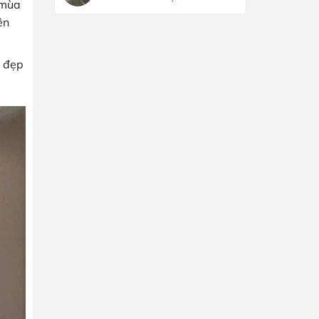
 mùa
ên
ẻ đẹp