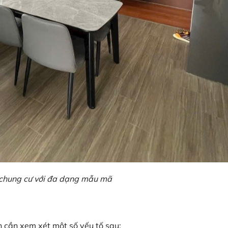
chung cư với đa dạng mẫu mã
 cần xem xét một số yếu tố sau: