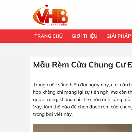
Bỏ
qua
nội
dung
TRANG CHỦ
GIỚI THIỆU
GIẢI PHÁP
Mẫu Rèm Cửa Chung Cư Đ
Trong cuộc sống hiện đại ngày nay, các căn h
hợp không chỉ mang lại sự tiện nghi mà còn t
quan trọng, không chỉ che chắn ánh sáng mà c
Vậy, làm thế nào để chọn được rèm cửa chun
trong bài viết này.