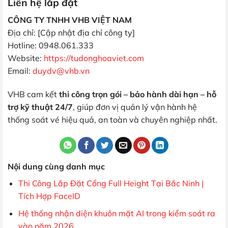
Liên hệ lắp đặt
CÔNG TY TNHH VHB VIỆT NAM
Địa chỉ: [Cập nhật địa chỉ công ty]
Hotline: 0948.061.333
Website:
https://tudonghoaviet.com
Email:
duydv@vhb.vn
VHB cam kết
thi công trọn gói – bảo hành dài hạn – hỗ
trợ kỹ thuật 24/7
, giúp đơn vị quản lý vận hành hệ
thống soát vé hiệu quả, an toàn và chuyên nghiệp nhất.
Nội dung cùng danh mục
Thi Công Lắp Đặt Cổng Full Height Tại Bắc Ninh |
Tích Hợp FaceID
Hệ thống nhận diện khuôn mặt AI trong kiểm soát ra
vào năm 2026