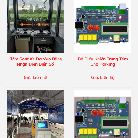
Kiểm Soát Xe Ra Vào Bằng
Bộ Điều Khiển Trung Tâm
Nhận Diện Biển Số
Cho Parking
Giá:
Liên hệ
Giá:
Liên hệ