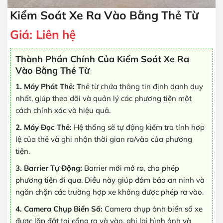
Kiểm Soát Xe Ra Vào Bằng Thẻ Từ
Giá:
Liên hệ
Thành Phần Chính Của Kiểm Soát Xe Ra
Vào Bằng Thẻ Từ
1. Máy Phát Thẻ: T
hẻ từ chứa thông tin định danh duy
nhất, giúp theo dõi và quản lý các phương tiện một
cách chính xác và hiệu quả.
2. Máy Đọc Thẻ:
Hệ thống sẽ tự động kiểm tra tính hợp
lệ của thẻ và ghi nhận thời gian ra/vào của phương
tiện.
3. Barrier Tự Động:
Barrier mới mở ra, cho phép
phương tiện đi qua. Điều này giúp đảm bảo an ninh và
ngăn chặn các trường hợp xe không được phép ra vào.
4. Camera Chụp Biển Số:
Camera chụp ảnh biển số xe
được lắp đặt tại cổng ra và vào, ghi lại hình ảnh và