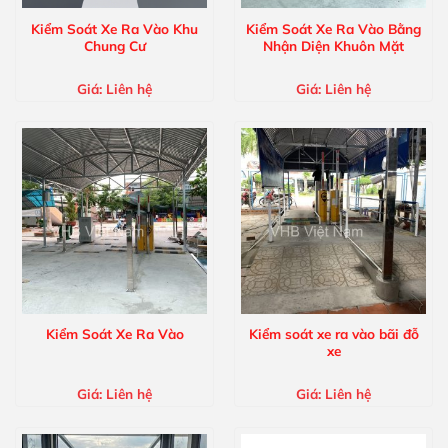
Kiểm Soát Xe Ra Vào Khu
Kiểm Soát Xe Ra Vào Bằng
Chung Cư
Nhận Diện Khuôn Mặt
Giá:
Liên hệ
Giá:
Liên hệ
Kiểm Soát Xe Ra Vào
Kiểm soát xe ra vào bãi đỗ
xe
Giá:
Liên hệ
Giá:
Liên hệ