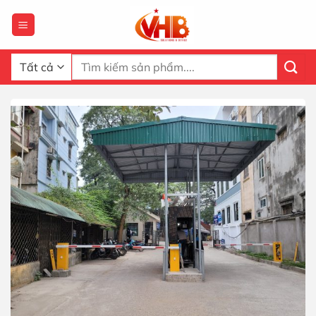
Bỏ
qua
nội
dung
Tìm
kiếm: