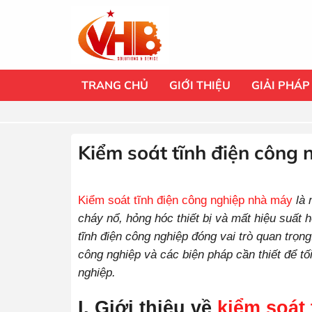
Bỏ
qua
nội
dung
TRANG CHỦ
GIỚI THIỆU
GIẢI PHÁP
Kiểm soát tĩnh điện công
Kiểm soát tĩnh điện công nghiệp nhà máy
là
cháy nổ, hỏng hóc thiết bị và mất hiệu suất 
tĩnh điện công nghiệp đóng vai trò quan trọng
công nghiệp và các biện pháp cần thiết để tố
nghiệp.
I. Giới thiệu về
kiểm soát