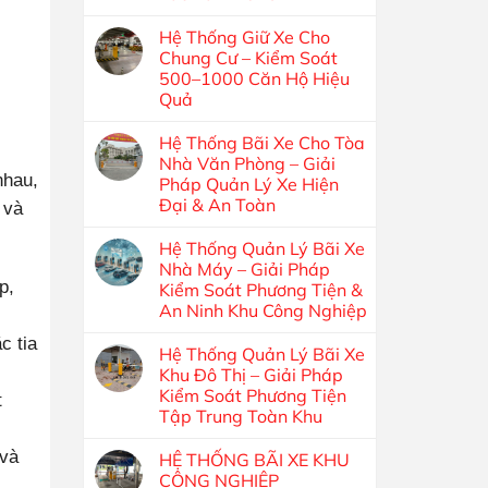
Hệ Thống Giữ Xe Cho
Chung Cư – Kiểm Soát
500–1000 Căn Hộ Hiệu
Quả
Hệ Thống Bãi Xe Cho Tòa
Nhà Văn Phòng – Giải
nhau,
Pháp Quản Lý Xe Hiện
Đại & An Toàn
 và
Hệ Thống Quản Lý Bãi Xe
Nhà Máy – Giải Pháp
p,
Kiểm Soát Phương Tiện &
An Ninh Khu Công Nghiệp
c tia
Hệ Thống Quản Lý Bãi Xe
Khu Đô Thị – Giải Pháp
Kiểm Soát Phương Tiện
t
Tập Trung Toàn Khu
 và
HỆ THỐNG BÃI XE KHU
CÔNG NGHIỆP