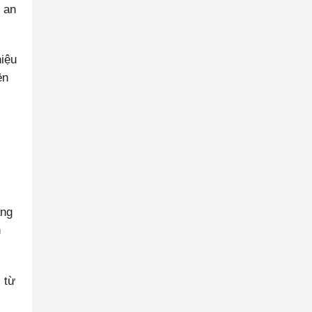
 an
hiệu
ện
ằng
n
 từ