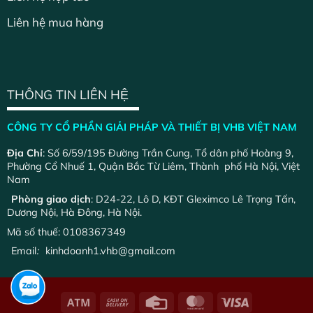
Liên hệ mua hàng
THÔNG TIN LIÊN HỆ
CÔNG TY CỔ PHẦN GIẢI PHÁP VÀ THIẾT BỊ VHB VIỆT NAM
Địa Chỉ
: Số 6/59/195 Đường Trần Cung, Tổ dân phố Hoàng 9,
Phường Cổ Nhuế 1, Quận Bắc Từ Liêm, Thành phố Hà Nội, Việt
Nam
Phòng giao dịch
: D24-22, Lô D, KĐT Gleximco Lê Trọng Tấn,
Dương Nội, Hà Đông, Hà Nội.
Mã số thuế: 0108367349
Email
:
kinhdoanh1.vhb@gmail.com