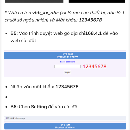
* Wifi có tên
vhb_xx_abc
(xx là mã của thiết bị, abc là 1
chuỗi số ngẫu nhiên) và Mật khẩu:
12345678
B5:
Vào trình duyệt web gõ địa chỉ
168.4.1
để vào
web cài đặt
Nhập vào mật khẩu
: 12345678
B6:
Chọn
Setting
để vào cài đặt.