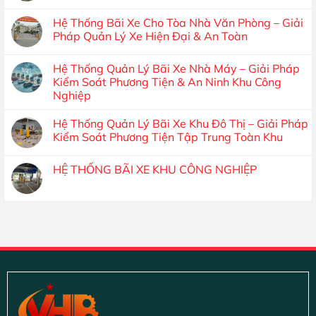
Hệ Thống Bãi Xe Cho Tòa Nhà Văn Phòng – Giải
Pháp Quản Lý Xe Hiện Đại & An Toàn
Hệ Thống Quản Lý Bãi Xe Nhà Máy – Giải Pháp
Kiểm Soát Phương Tiện & An Ninh Khu Công
Nghiệp
Hệ Thống Quản Lý Bãi Xe Khu Đô Thị – Giải Pháp
Kiểm Soát Phương Tiện Tập Trung Toàn Khu
HỆ THỐNG BÃI XE KHU CÔNG NGHIỆP