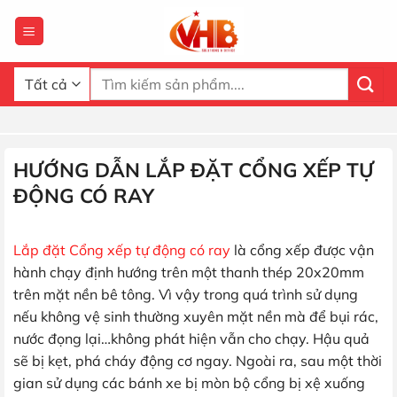
Bỏ
qua
nội
dung
Tìm
kiếm:
HƯỚNG DẪN LẮP ĐẶT CỔNG XẾP TỰ
ĐỘNG CÓ RAY
Lắp đặt Cổng xếp tự động có ray
là cổng xếp được vận
hành chạy định hướng trên một thanh thép 20x20mm
trên mặt nền bê tông. Vì vậy trong quá trình sử dụng
nếu không vệ sinh thường xuyên mặt nền mà để bụi rác,
nước đọng lại…không phát hiện vẫn cho chạy. Hậu quả
sẽ bị kẹt, phá cháy động cơ ngay. Ngoài ra, sau một thời
gian sử dụng các bánh xe bị mòn bộ cổng bị xệ xuống