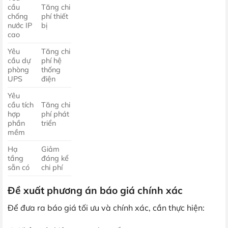
cầu
Tăng chi
chống
phí thiết
nước IP
bị
cao
Yêu
Tăng chi
cầu dự
phí hệ
phòng
thống
UPS
điện
Yêu
cầu tích
Tăng chi
hợp
phí phát
phần
triển
mềm
Hạ
Giảm
tầng
đáng kể
sẵn có
chi phí
Đề xuất phương án báo giá chính xác
Để đưa ra báo giá tối ưu và chính xác, cần thực hiện: