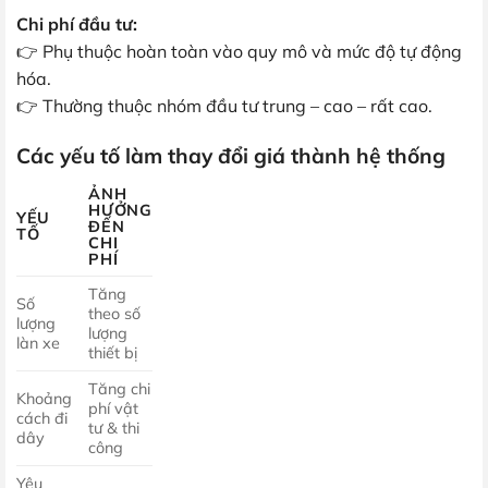
Chi phí đầu tư:
👉 Phụ thuộc hoàn toàn vào quy mô và mức độ tự động
hóa.
👉 Thường thuộc nhóm đầu tư trung – cao – rất cao.
Các yếu tố làm thay đổi giá thành hệ thống
ẢNH
HƯỞNG
YẾU
ĐẾN
TỐ
CHI
PHÍ
Tăng
Số
theo số
lượng
lượng
làn xe
thiết bị
Tăng chi
Khoảng
phí vật
cách đi
tư & thi
dây
công
Yêu