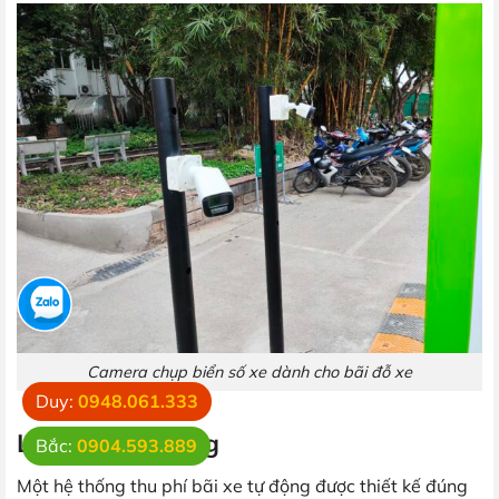
Camera chụp biển số xe dành cho bãi đỗ xe
Duy:
0948.061.333
Lưu ý quan trọng
Bắc:
0904.593.889
Một hệ thống thu phí bãi xe tự động được thiết kế đúng