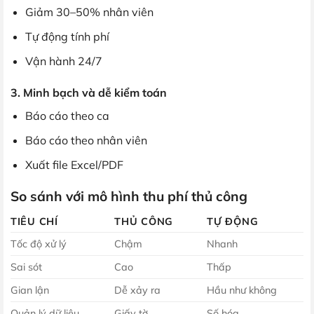
Giảm 30–50% nhân viên
Tự động tính phí
Vận hành 24/7
3. Minh bạch và dễ kiểm toán
Báo cáo theo ca
Báo cáo theo nhân viên
Xuất file Excel/PDF
So sánh với mô hình thu phí thủ công
TIÊU CHÍ
THỦ CÔNG
TỰ ĐỘNG
Tốc độ xử lý
Chậm
Nhanh
Sai sót
Cao
Thấp
Gian lận
Dễ xảy ra
Hầu như không
Quản lý dữ liệu
Giấy tờ
Số hóa