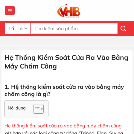
Bỏ
qua
nội
dung
Tìm
kiếm:
Hệ Thống Kiểm Soát Cửa Ra Vào Bằng
Máy Chấm Công
1. Hệ thống kiểm soát cửa ra vào bằng máy
chấm công là gì?
Nội dung
Hệ thống kiểm soát cửa ra vào bằng máy chấm công
kết hợp với các loại cổng tự động (Tripod, Flap, Swing