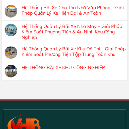
Hệ Thống Bãi Xe Cho Tòa Nhà Văn Phòng – Giải
Pháp Quản Lý Xe Hiện Đại & An Toàn
Hệ Thống Quản Lý Bãi Xe Nhà Máy – Giải Pháp
Kiểm Soát Phương Tiện & An Ninh Khu Công
Nghiệp
Hệ Thống Quản Lý Bãi Xe Khu Đô Thị – Giải Pháp
Kiểm Soát Phương Tiện Tập Trung Toàn Khu
HỆ THỐNG BÃI XE KHU CÔNG NGHIỆP