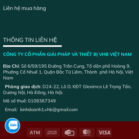
Liên hệ mua hàng
THÔNG TIN LIÊN HỆ
CÔNG TY CỔ PHẦN GIẢI PHÁP VÀ THIẾT BỊ VHB VIỆT NAM
Địa Chỉ
: Số 6/59/195 Đường Trần Cung, Tổ dân phố Hoàng 9,
Phường Cổ Nhuế 1, Quận Bắc Từ Liêm, Thành phố Hà Nội, Việt
Nam
Phòng giao dịch
: D24-22, Lô D, KĐT Gleximco Lê Trọng Tấn,
Dương Nội, Hà Đông, Hà Nội.
Mã số thuế: 0108367349
Email
:
kinhdoanh1.vhb@gmail.com