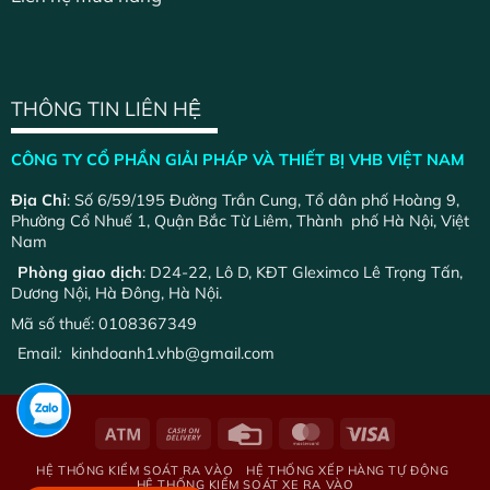
THÔNG TIN LIÊN HỆ
CÔNG TY CỔ PHẦN GIẢI PHÁP VÀ THIẾT BỊ VHB VIỆT NAM
Địa Chỉ
: Số 6/59/195 Đường Trần Cung, Tổ dân phố Hoàng 9,
Phường Cổ Nhuế 1, Quận Bắc Từ Liêm, Thành phố Hà Nội, Việt
Nam
Phòng giao dịch
: D24-22, Lô D, KĐT Gleximco Lê Trọng Tấn,
Dương Nội, Hà Đông, Hà Nội.
Mã số thuế: 0108367349
Email
:
kinhdoanh1.vhb@gmail.com
HỆ THỐNG KIỂM SOÁT RA VÀO
HỆ THỐNG XẾP HÀNG TỰ ĐỘNG
HỆ THỐNG KIỂM SOÁT XE RA VÀO