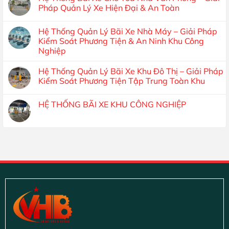
Pháp Quản Lý Xe Hiện Đại & An Toàn
Hệ Thống Quản Lý Bãi Xe Nhà Máy – Giải Pháp
Kiểm Soát Phương Tiện & An Ninh Khu Công
Nghiệp
Hệ Thống Quản Lý Bãi Xe Khu Đô Thị – Giải Pháp
Kiểm Soát Phương Tiện Tập Trung Toàn Khu
HỆ THỐNG BÃI XE KHU CÔNG NGHIỆP