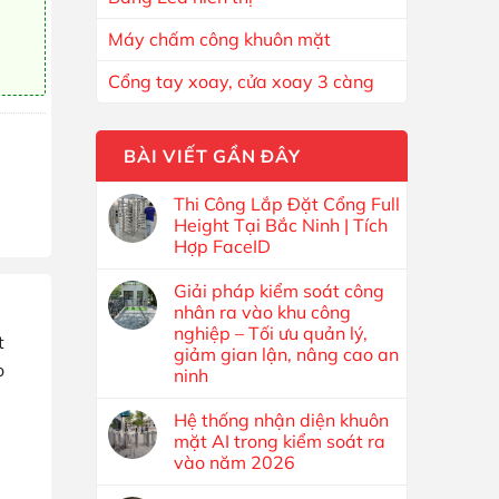
Máy chấm công khuôn mặt
Cổng tay xoay, cửa xoay 3 càng
BÀI VIẾT GẦN ĐÂY
Thi Công Lắp Đặt Cổng Full
Height Tại Bắc Ninh | Tích
Hợp FaceID
Giải pháp kiểm soát công
nhân ra vào khu công
nghiệp – Tối ưu quản lý,
t
giảm gian lận, nâng cao an
o
ninh
Hệ thống nhận diện khuôn
mặt AI trong kiểm soát ra
vào năm 2026