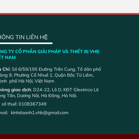
ÔNG TIN LIÊN HỆ
NG TY CỔ PHẦN GIẢI PHÁP VÀ THIẾT BỊ VHB
ỆT NAM
a Chỉ
: Số 6/59/195 Đường Trần Cung, Tổ dân phố
àng 9, Phường Cổ Nhuế 1, Quận Bắc Từ Liêm,
ành phố Hà Nội, Việt Nam
òng giao dịch
: D24-22, Lô D, KĐT Gleximco Lê
ọng Tấn, Dương Nội, Hà Đông, Hà Nội.
 số thuế: 0108367349
ail
:
kinhdoanh1.vhb@gmail.com