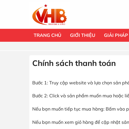
Bỏ
qua
nội
dung
TRANG CHỦ
GIỚI THIỆU
GIẢI PHÁP
Chính sách thanh toán
Bước 1: Truy cập website và lựa chọn sản 
Bước 2: Click và sản phẩm muốn mua hoặc liê
Nếu bạn muốn tiếp tục mua hàng: Bấm vào p
Nếu bạn muốn xem giỏ hàng để cập nhật sả