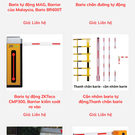
Barie tự động MAG, Barrier
Barie chắn đường tự động
của Malaysia, Barie BR600T
Giá:
Liên hệ
Giá:
Liên hệ
Barie tự động ZKTeco
Cần nhôm barie tự
CMP300, Barrier kiểm soát
động,Thanh chắn barie
ra vào
Giá:
Liên hệ
Giá:
Liên hệ