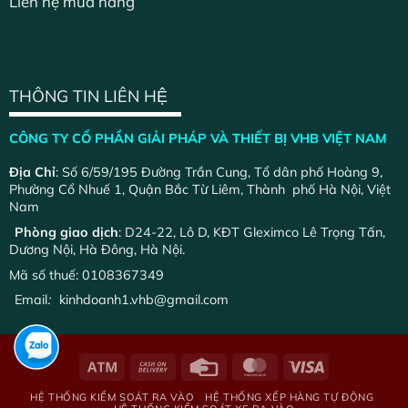
Liên hệ mua hàng
THÔNG TIN LIÊN HỆ
CÔNG TY CỔ PHẦN GIẢI PHÁP VÀ THIẾT BỊ VHB VIỆT NAM
Địa Chỉ
: Số 6/59/195 Đường Trần Cung, Tổ dân phố Hoàng 9,
Phường Cổ Nhuế 1, Quận Bắc Từ Liêm, Thành phố Hà Nội, Việt
Nam
Phòng giao dịch
: D24-22, Lô D, KĐT Gleximco Lê Trọng Tấn,
Dương Nội, Hà Đông, Hà Nội.
Mã số thuế: 0108367349
Email
:
kinhdoanh1.vhb@gmail.com
HỆ THỐNG KIỂM SOÁT RA VÀO
HỆ THỐNG XẾP HÀNG TỰ ĐỘNG