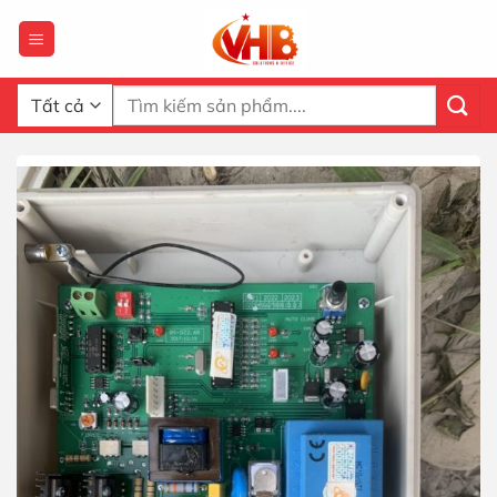
Bỏ
qua
nội
dung
Tìm
kiếm: