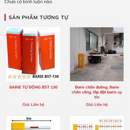
Chưa có bình luận nào
SẢN PHẨM TƯƠNG TỰ
BARIE TỰ ĐỘNG BST 130
Barie chắn đường, Barie
chắn cổng, lắp đặt barie uy
tín
Giá:
Liên hệ
Giá:
Liên hệ