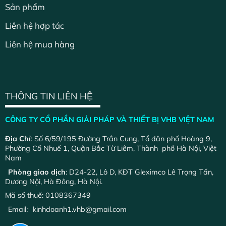
Sản phẩm
Liên hệ hợp tác
Liên hệ mua hàng
THÔNG TIN LIÊN HỆ
CÔNG TY CỔ PHẦN GIẢI PHÁP VÀ THIẾT BỊ VHB VIỆT NAM
Địa Chỉ
: Số 6/59/195 Đường Trần Cung, Tổ dân phố Hoàng 9,
Phường Cổ Nhuế 1, Quận Bắc Từ Liêm, Thành phố Hà Nội, Việt
Nam
Phòng giao dịch
: D24-22, Lô D, KĐT Gleximco Lê Trọng Tấn,
Dương Nội, Hà Đông, Hà Nội.
Mã số thuế: 0108367349
Email
:
kinhdoanh1.vhb@gmail.com