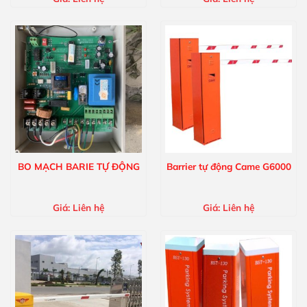
BO MẠCH BARIE TỰ ĐỘNG
Barrier tự động Came G6000
Giá:
Liên hệ
Giá:
Liên hệ