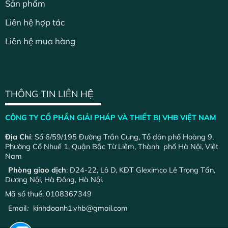
Sản phẩm
Liên hệ hợp tác
Liên hệ mua hàng
THÔNG TIN LIÊN HỆ
CÔNG TY CỔ PHẦN GIẢI PHÁP VÀ THIẾT BỊ VHB VIỆT NAM
Địa Chỉ
: Số 6/59/195 Đường Trần Cung, Tổ dân phố Hoàng 9,
Phường Cổ Nhuế 1, Quận Bắc Từ Liêm, Thành phố Hà Nội, Việt
Nam
Phòng giao dịch
: D24-22, Lô D, KĐT Gleximco Lê Trọng Tấn,
Dương Nội, Hà Đông, Hà Nội.
Mã số thuế: 0108367349
Email
:
kinhdoanh1.vhb@gmail.com