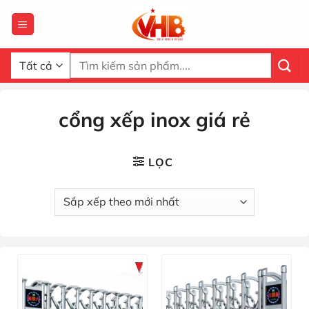
Bỏ
qua
nội
dung
Tìm
kiếm:
cổng xếp inox giá rẻ
LỌC