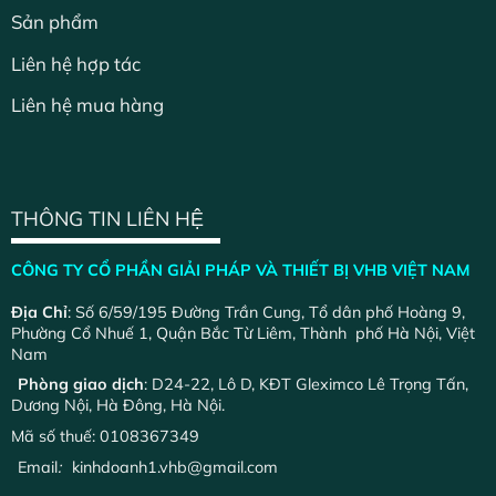
Sản phẩm
Liên hệ hợp tác
Liên hệ mua hàng
THÔNG TIN LIÊN HỆ
CÔNG TY CỔ PHẦN GIẢI PHÁP VÀ THIẾT BỊ VHB VIỆT NAM
Địa Chỉ
: Số 6/59/195 Đường Trần Cung, Tổ dân phố Hoàng 9,
Phường Cổ Nhuế 1, Quận Bắc Từ Liêm, Thành phố Hà Nội, Việt
Nam
Phòng giao dịch
: D24-22, Lô D, KĐT Gleximco Lê Trọng Tấn,
Dương Nội, Hà Đông, Hà Nội.
Mã số thuế: 0108367349
Email
:
kinhdoanh1.vhb@gmail.com