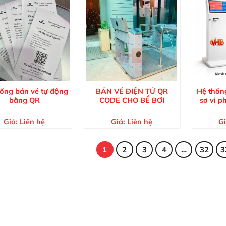
ống bán vé tự động
BÁN VÉ ĐIỆN TỬ QR
Hệ thống
bằng QR
CODE CHO BỂ BƠI
sơ vi 
Giá:
Liên hệ
Giá:
Liên hệ
Gi
1
2
3
4
…
32
3