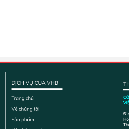
DỊCH VỤ CỦA VHB
TH
CÔ
Trang chủ
VI
Về chúng tôi
Đị
Sản phẩm
Ho
Th