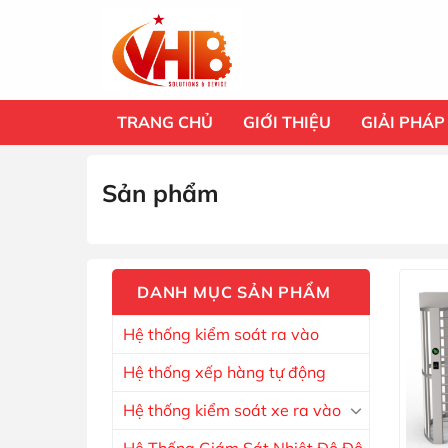
Bỏ
qua
nội
dung
TRANG CHỦ
GIỚI THIỆU
GIẢI PHÁP
Sản phẩm
DANH MỤC SẢN PHẨM
Hệ thống kiểm soát ra vào
Hệ thống xếp hàng tự động
Hệ thống kiểm soát xe ra vào
Hệ Thống Giám Sát Nhiệt Độ Độ