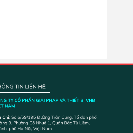
ÔNG TIN LIÊN HỆ
NG TY CỔ PHẦN GIẢI PHÁP VÀ THIẾT BỊ VHB
ỆT NAM
a Chỉ
: Số 6/59/195 Đường Trần Cung, Tổ dân phố
àng 9, Phường Cổ Nhuế 1, Quận Bắc Từ Liêm,
ành phố Hà Nội, Việt Nam