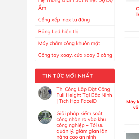
Ẩm
C
T
Cổng xếp inox tự động
Bảng Led hiển thị
Máy chấm công khuôn mặt
Cổng tay xoay, cửa xoay 3 càng
TIN TỨC MỚI NHẤT
Thi Công Lắp Đặt Cổng
Full Height Tại Bắc Ninh
| Tích Hợp FaceID
Máy l
vă
Giải pháp kiểm soát
công nhân ra vào khu
công nghiệp – Tối ưu
quản lý, giảm gian lận,
nâng cao an ninh