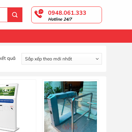
0948.061.333
Hotline 24/7
Đã
kết quả
sắp
xếp
theo
mới
nhất