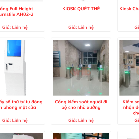
ổng Full Height
KIOSK QUÉT THẺ
Kiosk Ch
urnstile AH02-2
Giá:
Liên hệ
Giá:
Liên hệ
Gi
ấy số thứ tự tự động
Cổng kiểm soát người đi
Kiểm so
n phòng một cửa
bộ cho nhà xưởng
nhận d
ch
Giá:
Liên hệ
Giá:
Liên hệ
Gi