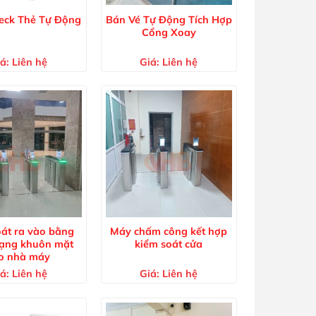
eck Thẻ Tự Động
Bán Vé Tự Động Tích Hợp
Cổng Xoay
á:
Liên hệ
Giá:
Liên hệ
át ra vào bằng
Máy chấm công kết hợp
ạng khuôn mặt
kiểm soát cửa
o nhà máy
á:
Liên hệ
Giá:
Liên hệ